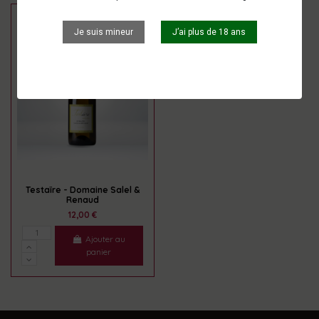
Je suis mineur
J’ai plus de 18 ans
Testaïre - Domaine Salel &
Renaud
12,00 €
Ajouter au
panier