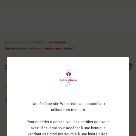
Vins et produits artisanaux ardéchois
Découvrez nos ateliers oeno-expérience !
0
Accueil
Vins d'Ardèche
Appellations
Vin de France
Vin de France
L’accès à ce site Web n’est pas accordé aux
utilisateurs mineurs
Pour accéder à ce site, veuillez certifier que vous
Choisir
1
avez l’âge légal pour accéder à une boutique
vendant des produits soumis à une limite d’âge.