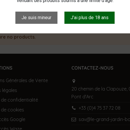
vendant des produits soumis à une limite d’âge.
uits & sablés
Je suis mineur
J’ai plus de 18 ans
re no products.
TIONS
CONTACTEZ-NOUS
ns Générales de Vente
20 chemin de la Clapouze, 
 légales
Pont d'Arc
 de confidentialité
+33 (0)4 75 37 72 08
e de cookies
accès Google
sav@le-grand-jardin-bo
accès Waze