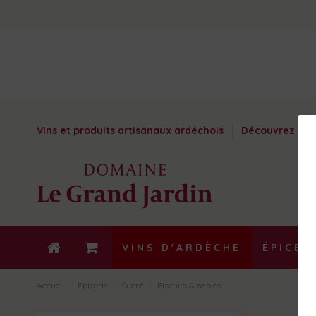
Vins et produits artisanaux ardéchois
Découvrez nos 
VINS D'ARDÈCHE
ÉPICER
Accueil
Epicerie
Sucré
Biscuits & sablés