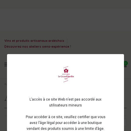
Vins et produits artisanaux ardéchois
Découvrez nos ateliers oeno-expérience !
0
Accueil
Vins d'Ardèche
Appellations
AOC CORNAS
AOC CORNAS
L’accès à ce site Web n’est pas accordé aux
utilisateurs mineurs
Pour accéder à ce site, veuillez certifier que vous
Choisir
1
avez l’âge légal pour accéder à une boutique
vendant des produits soumis à une limite d’âge.