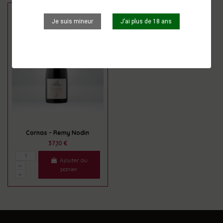
Je suis mineur
J’ai plus de 18 ans
Cornas - Remy Nodin
37,10 €
Ajouter au
panier