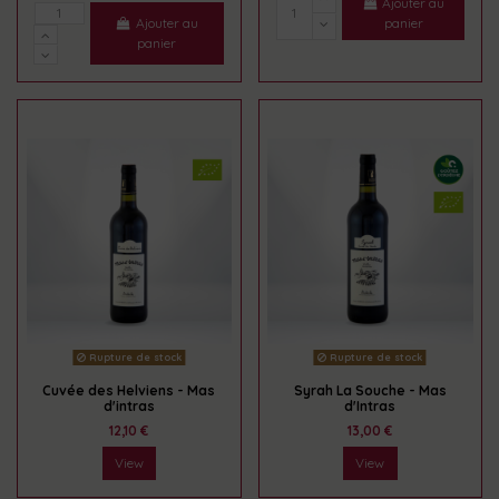
Ajouter au
panier
Ajouter au
panier
Rupture de stock
Rupture de stock
Cuvée des Helviens - Mas
Syrah La Souche - Mas
d'intras
d'Intras
12,10 €
13,00 €
View
View