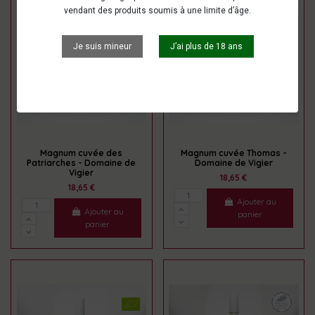
vendant des produits soumis à une limite d’âge.
Je suis mineur
J’ai plus de 18 ans
Magnum cuvée des
Magnum cuvée Thomas -
Patriarches - Domaine de
Domaine de Vigier
Vigier
18,65 €
18,65 €
Ajouter au
Ajouter au
panier
panier