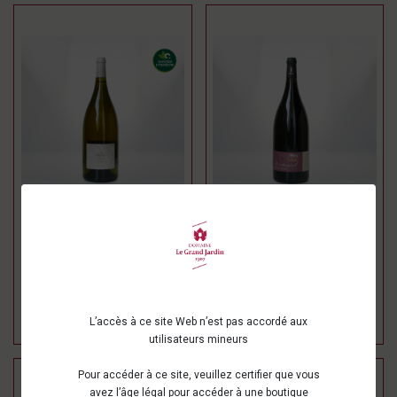
Magnum cuvée Ines -
Magnum intemporel -
Domaine de Vigier
Domaine de Vigier
20,75 €
25,10 €
Ajouter au
Ajouter au
panier
panier
L’accès à ce site Web n’est pas accordé aux
utilisateurs mineurs
Pour accéder à ce site, veuillez certifier que vous
avez l’âge légal pour accéder à une boutique