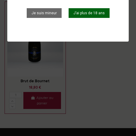
Je suis mineur
J’ai plus de 18 ans
Brut de Bournet
18,80 €
Ajouter au
panier