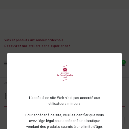
Vins et produits artisanaux ardéchois
Découvrez nos ateliers oeno-expérience !
0
Accueil
Vins d'Ardèche
Couleurs
Bulles
Bulles
L’accès à ce site Web n’est pas accordé aux
utilisateurs mineurs
Pour accéder à ce site, veuillez certifier que vous
Choisir
1
avez l’âge légal pour accéder à une boutique
vendant des produits soumis à une limite d’âge.