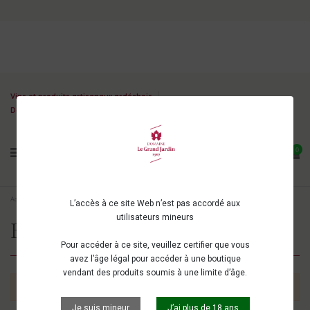
Vins et produits artisanaux ardéchois
Découvrez nos ateliers oeno-expérience !
0
Accueil
Bières et spiritueux
BIERES ARTISANALES
Bières ambrées
L’accès à ce site Web n’est pas accordé aux
utilisateurs mineurs
Bières ambrées
Pour accéder à ce site, veuillez certifier que vous
avez l’âge légal pour accéder à une boutique
vendant des produits soumis à une limite d’âge.
There are no products.
Je suis mineur
J’ai plus de 18 ans