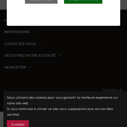
LA BOUTIQUE
INFORMATIONS
CONTACTEZ-NOUS
DÉCOUVREZ NOTRE ACTUALITÉ
NEWSLETTER
Création &
Domaine Le Grand Jardin
- Tous
hébergement
Indigo
Nous utilisons des cookies pour vous garantir la meilleure expérience sur
droits réservés
Theory
notre site web.
Si vous continuez à utiliser ce site, nous supposerons que vous en êtes
satisfait.
Accepter