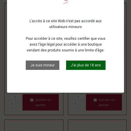
L’accès à ce site Web n’est pas accordé aux
utilisateurs mineurs
Pour accéder à ce site, veuillez certifier que vous
avez l’âge légal pour accéder à une boutique
vendant des produits soumis à une limite d’âge.
Je suis mineur
J’ai plus de 18 ans
Confiture abricot et
Confiture de figue et de
amande
noix
4,50 €
4,50 €
Ajouter au
Ajouter au
panier
panier