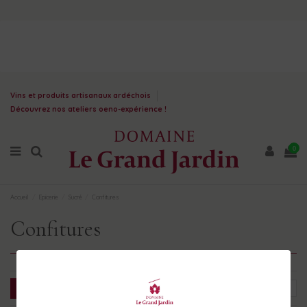
Vins et produits artisanaux ardéchois
Découvrez nos ateliers oeno-expérience !
0
Accueil
Epicerie
Sucré
Confitures
Confitures
Filtrer
Choisir
7