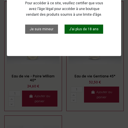
Pour accéder à ce site, veuillez certifier que vous
avez l’âge légal pour accéder à une boutique
vendant des produits soumis à une limite d’âge.
Je suis mineur
J’ai plus de 18 ans
Eau de vie - Poire William
Eau de vie Gentiane 45°
40°
32,50 €
24,60 €
Ajouter au
Ajouter au
panier
panier