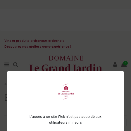
Vins et produits artisanaux ardéchois
Découvrez nos ateliers oeno-expérience !
0
Accueil
Bières et spiritueux
SPIRITUEUX
Eau de vie
Eau de vie
L’accès à ce site Web n’est pas accordé aux
Choisir
3
utilisateurs mineurs