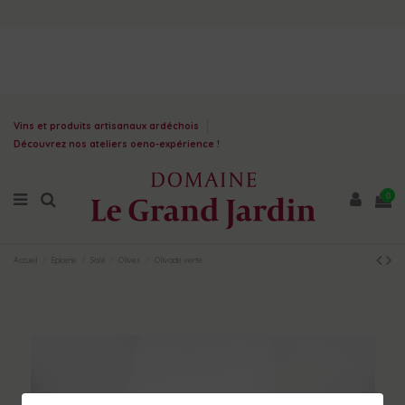
Vins et produits artisanaux ardéchois
Découvrez nos ateliers oeno-expérience !
0
Accueil
Epicerie
Salé
Olives
Olivade verte