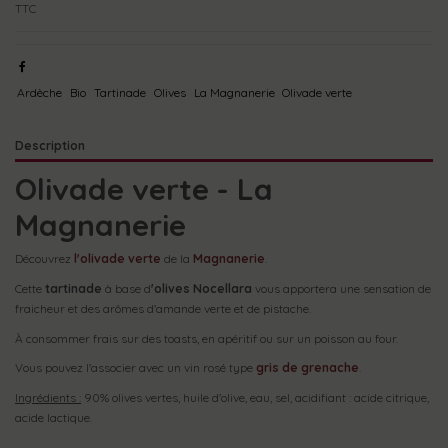
TTC
Ardèche
Bio
Tartinade
Olives
La Magnanerie
Olivade verte
Description
Olivade verte - La
Magnanerie
Découvrez
l'olivade verte
de la
Magnanerie
.
Cette
tartinade
à base d
'olives Nocellara
vous apportera une sensation de
fraicheur et des arômes d'amande verte et de pistache.
À consommer frais sur des toasts, en apéritif ou sur un poisson au four.
Vous pouvez l'associer avec un vin rosé type
gris de grenache
.
Ingrédients :
90% olives vertes, huile d'olive, eau, sel, acidifiant : acide citrique,
acide lactique.