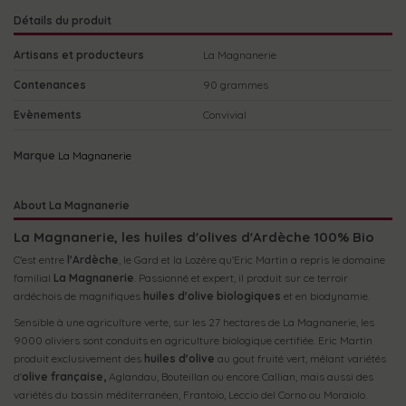
Détails du produit
Artisans et producteurs
La Magnanerie
Contenances
90 grammes
Evènements
Convivial
Marque
La Magnanerie
About La Magnanerie
La Magnanerie, les huiles d'olives d'Ardèche 100% Bio
C'est entre
l'Ardèche
, le Gard et la Lozère qu'Eric Martin a repris le domaine
familial
La Magnanerie
. Passionné et expert, il produit sur ce terroir
ardéchois de magnifiques
huiles d'olive biologiques
et en biodynamie.
Sensible à une agriculture verte, sur les 27 hectares de La Magnanerie, les
9000 oliviers sont conduits en agriculture biologique certifiée. Eric Martin
produit exclusivement des
huiles d'olive
au gout fruité vert, mêlant variétés
d'
olive française,
Aglandau, Bouteillan ou encore Callian, mais aussi des
variétés du bassin méditerranéen, Frantoio, Leccio del Corno ou Moraiolo.