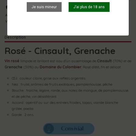
Je suis mineur
J’ai plus de 18 ans
Ardèche
Vin
Repas entre amis
IGP Coteaux de L'Ardèche
Grenache
Vin rosé
Rosé
Domaine du colombier
Convivial
Cinsault
Description
Rosé - Cinsault, Grenache
Vin rosé
limpide et brillant est issu d'un assemblage de
Cinsault
(70%) et de
Grenache
(30%) du
Domaine du Colombier
. Rosé d'été, fin et délicat.
Œil : couleur claire, grise aux reflets argentés
Nez : fruité, arômes de fruits exotiques, pamplemousse, pêche
Bouche : fraîche, légère, ronde, aux notes de mangue, de pamplemousse
et de pêche, vin désaltérant
Accord : apéritif ou sur des entrées froides, tapas, viande blanche
grillée, paella
Garde : 2 ans