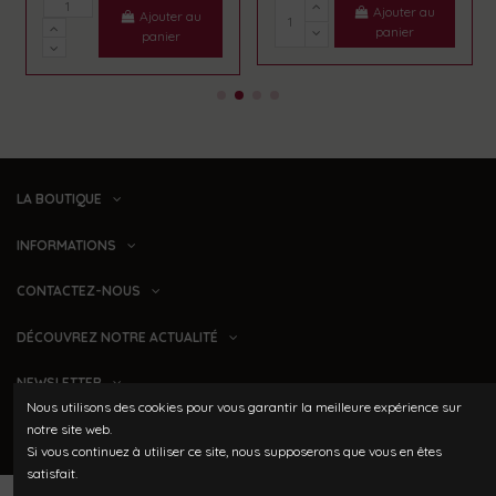
Ajouter au
Ajouter au
panier
panier
LA BOUTIQUE
INFORMATIONS
CONTACTEZ-NOUS
DÉCOUVREZ NOTRE ACTUALITÉ
NEWSLETTER
Nous utilisons des cookies pour vous garantir la meilleure expérience sur
notre site web.
Si vous continuez à utiliser ce site, nous supposerons que vous en êtes
Création &
satisfait.
Domaine Le Grand Jardin
- Tous
hébergement
Indigo